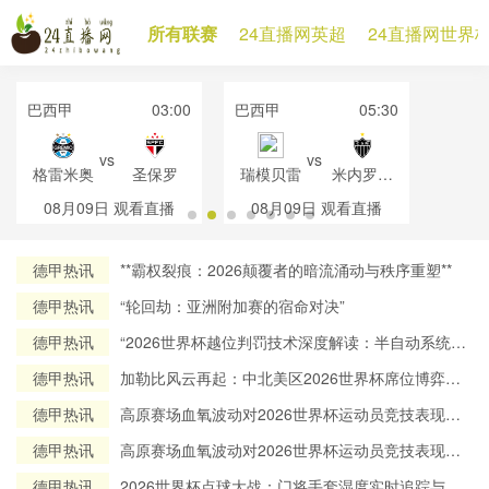
所有联赛
24直播网英超
24直播网世界
巴西甲
03:00
巴西甲
05:30
vs
vs
格雷米奥
圣保罗
瑞模贝雷
米内罗竞
技
08月09日
观看直播
08月09日
观看直播
德甲热讯
**霸权裂痕：2026颠覆者的暗流涌动与秩序重塑**
德甲热讯
“轮回劫：亚洲附加赛的宿命对决”
德甲热讯
“2026世界杯越位判罚技术深度解读：半自动系统帧
率实测与算法逻辑全解析”
德甲热讯
加勒比风云再起：中北美区2026世界杯席位博弈与
出线态势全解析
德甲热讯
高原赛场血氧波动对2026世界杯运动员竞技表现的
调控机制研究
德甲热讯
高原赛场血氧波动对2026世界杯运动员竞技表现的
调控机制研究
德甲热讯
2026世界杯点球大战：门将手套湿度实时追踪与赛