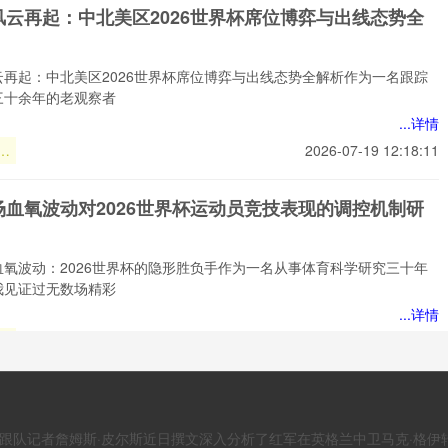
解
风云再起：中北美区2026世界杯席位博弈与出线态势全
动
实
逻
云再起：中北美区2026世界杯席位博弈与出线态势全解析作为一名跟踪
”
三十余年的老观察者
...详情
云
2026-07-19 12:18:11
北
6
场血氧波动对2026世界杯运动员竞技表现的调控机制研
位
线
析
血氧波动：2026世界杯的隐形胜负手作为一名从事体育科学研究三十年
我见证过无数场精彩
...详情
血
2026-07-19 12:16:18
对
界
场血氧波动对2026世界杯运动员竞技表现的调控机制研
竞
调
c》利物浦跟队记者詹姆斯·皮尔斯近日撰文深入分析了红军在英格兰中卫马克·
究