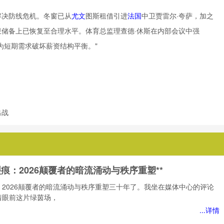
解决防线危机。冬窗已从
尤文
图斯租借引进
法国
中卫贾雷尔·夸萨，加之
储备上已恢复至合理水平。体育总监理查德·休斯在内部会议中强
为短期需求破坏薪资结构平衡。"
出战
裂痕：2026颠覆者的暗流涌动与秩序重塑**
：2026颠覆者的暗流涌动与秩序重塑三十年了。我坐在媒体中心的评论
着眼前这片绿茵场，
...详情