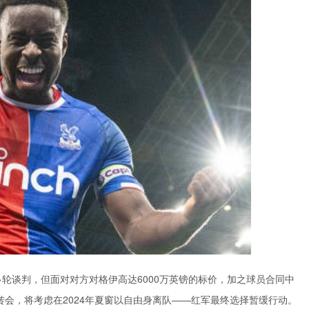
轮谈判，但面对对方对格伊高达6000万英镑的标价，加之球员合同中
转会，将考虑在2024年夏窗以自由身离队——红军最终选择暂缓行动。