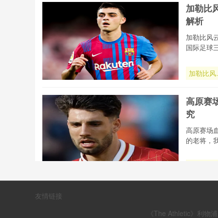
技术深度
加勒比
读：半自
解析
系统帧率
测与算法
加勒比风
辑全解析
国际足球
加勒比风
再起：中
美区202
高原赛
世界杯席
究
博弈与出
态势全解
高原赛场
的老将，
高原赛场
氧波动
2026世
高原赛
友情链接
杯运动员
究
技表现的
《The Athleti
控机制研