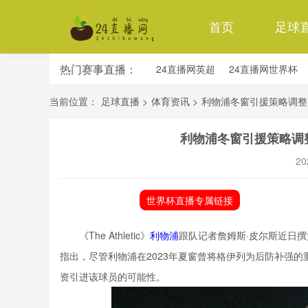
首页
足球
热门赛事直播：
24直播网英超
24直播网世界杯
24直播网意甲
24直播网法甲
当前位置：
足球直播
>
体育资讯
>
利物浦冬窗引援策略调整
利物浦冬窗引援策略调
20
世界杯直播专属链接
《The Athletic》
利物浦
跟队记者詹姆斯·皮尔斯近日
指出，尽管利物浦在2023年夏窗曾将格伊列为后防补强
资引进该球员的可能性。