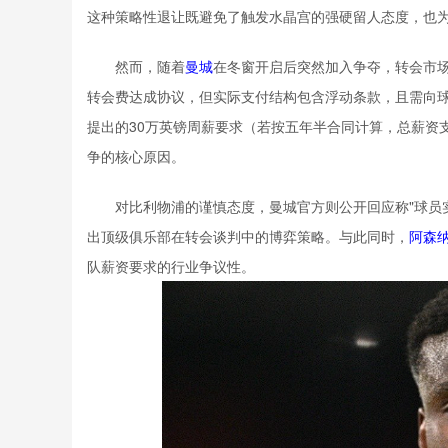
这种策略性退让既避免了触发水晶宫的强硬留人态度，也
然而，随着
曼城
在冬窗开启后突然加入争夺，转会市场
转会费达成协议，但实际支付结构包含浮动条款，且需向球
提出的30万英镑周薪要求（若按五年半合同计算，总薪资
争的核心原因。
对比利物浦的谨慎态度，曼城官方则公开回应称"球员
出顶级俱乐部在转会谈判中的博弈策略。与此同时，
阿森
队薪资要求的行业争议性。