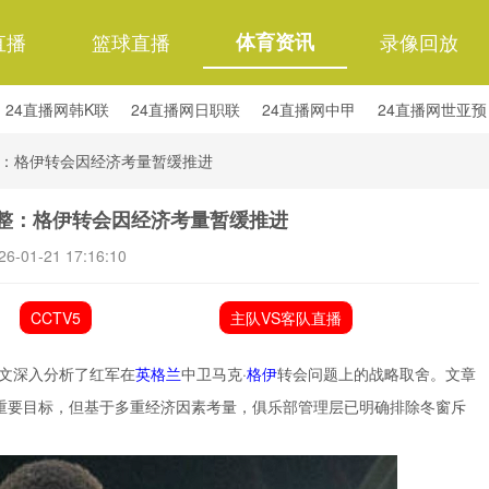
直播
篮球直播
体育资讯
录像回放
24直播网韩K联
24直播网日职联
24直播网中甲
24直播网世亚预
24直播网西甲
24直播网德甲
24直播网欧冠杯
24直播网中超
：格伊转会因经济考量暂缓推进
整：格伊转会因经济考量暂缓推进
26-01-21 17:16:10
CCTV5
主队VS客队直播
撰文深入分析了红军在
英格兰
中卫马克·
格伊
转会问题上的战略取舍。文章
的重要目标，但基于多重经济因素考量，俱乐部管理层已明确排除冬窗斥