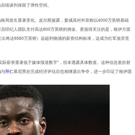
为后续谈判保留了弹性空间。
格局发生显著变化。皮尔斯披露，曼城虽对外宣称以4000万英镑基础
员经纪人团队支付高达800万英镑的佣金。更值得关注的是，格伊方面
支出将达8580万英镑）远超利物浦的薪资结构标准，这成为红军放弃竞
实际薪资显著低于媒体报道数字"，但未透露具体数值。这种信息差折射
纳
与
拜仁
慕尼黑在完成经济评估后也相继退出争夺，进一步印证了格伊团