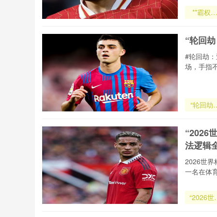
**霸权
痕：202
颠覆者的
“轮回
流涌动与
序重塑*
#轮回劫
场，手指
“轮回劫
亚洲附加
的宿命
“20
决”
法逻辑
2026
一名在体
“2026世
杯越位判