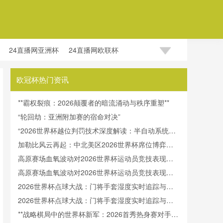
24直播网亚洲杯
24直播网欧联杯
欧冠杯热门资讯
**霸权裂痕：2026颠覆者的暗流涌动与秩序重塑**
“轮回劫：亚洲附加赛的宿命对决”
“2026世界杯越位判罚技术深度解读：半自动系统帧
率实测与算法逻辑全解析”
加勒比风云再起：中北美区2026世界杯席位博弈与
出线态势全解析
高原赛场血氧波动对2026世界杯运动员竞技表现的
调控机制研究
高原赛场血氧波动对2026世界杯运动员竞技表现的
调控机制研究
2026世界杯点球大战：门将手套湿度实时追踪与赛
场数据深度解析
2026世界杯点球大战：门将手套湿度实时追踪与赛
场数据深度解析
**战略棋局中的世界杯新军：2026首秀热身赛对手的