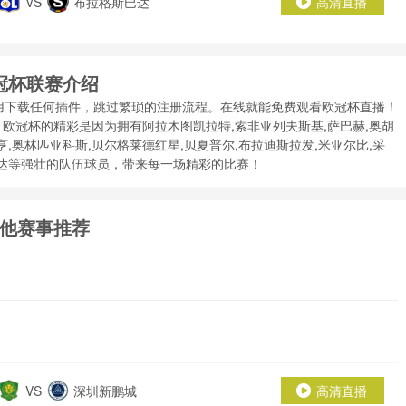
VS
布拉格斯巴达
高清直播
冠杯联赛介绍
用下载任何插件，跳过繁琐的注册流程。在线就能免费观看欧冠杯直播！
欧冠杯的精彩是因为拥有阿拉木图凯拉特,索非亚列夫斯基,萨巴赫,奥胡
亨,奥林匹亚科斯,贝尔格莱德红星,贝夏普尔,布拉迪斯拉发,米亚尔比,采
斯巴达等强壮的队伍球员，带来每一场精彩的比赛！
他赛事推荐
VS
深圳新鹏城
高清直播