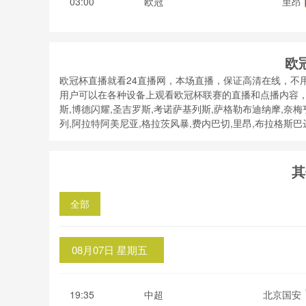
03:00
欧冠
里昂
欧
欧冠杯直播就看24直播网，本场直播，保证高清在线，不
用户可以在各种设备上观看欧冠杯联赛的直播和点播内容，
斯,博德闪耀,圣吉罗斯,考诺萨基列斯,萨格勒布迪纳摩,奈梅
列,阿拉特阿美尼亚,格拉茨风暴,费内巴切,里昂,布拉格
其
全部
08月07日 星期五
19:35
中超
北京国安