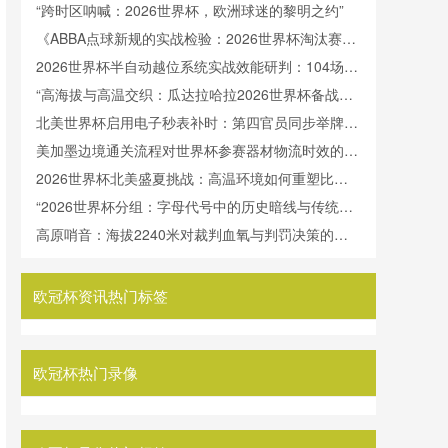
地缘政治考量**
“跨时区呐喊：2026世界杯，欧洲球迷的黎明之约”
《ABBA点球新规的实战检验：2026世界杯淘汰赛阶
段数据解析与效能评估》
2026世界杯半自动越位系统实战效能研判：104场赛
事判罚触发频率分析
“高海拔与高温交织：瓜达拉哈拉2026世界杯备战策
略解析”
北美世界杯启用电子秒表补时：第四官员同步举牌，
精确到秒
美加墨边境通关流程对世界杯参赛器材物流时效的瓶
颈效应研究
2026世界杯北美盛夏挑战：高温环境如何重塑比赛
补水暂停规则
“2026世界杯分组：字母代号中的历史暗线与传统逻
辑”
高原哨音：海拔2240米对裁判血氧与判罚决策的生
理冲击解析
欧冠杯资讯热门标签
欧冠杯热门录像