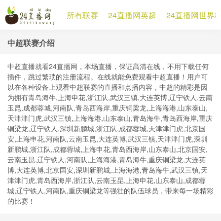
所有联赛
24直播网英超
24直播网世界
中超联赛介绍
中超直播就看24直播网，本场直播，保证高清在线，不用下载任何
插件，跳过繁琐的注册流程。在线就能免费观看中超直播！用户可
以在各种设备上观看中超联赛的直播和点播内容，中超的精彩是因
为拥有青岛海牛,上海申花,浙江队,武汉三镇,大连英博,辽宁铁人,云南
玉昆,成都蓉城,河南队,青岛西海岸,重庆铜梁龙,上海海港,山东泰山,
天津津门虎,武汉三镇,上海海港,山东泰山,青岛海牛,青岛西海岸,重庆
铜梁龙,辽宁铁人,深圳新鹏城,浙江队,成都蓉城,天津津门虎,北京国
安,上海申花,河南队,云南玉昆,大连英博,武汉三镇,天津津门虎,深圳
新鹏城,浙江队,成都蓉城,上海申花,青岛西海岸,山东泰山,北京国安,
云南玉昆,辽宁铁人,河南队,上海海港,青岛海牛,重庆铜梁龙,大连英
博,大连英博,北京国安,深圳新鹏城,上海海港,青岛海牛,武汉三镇,天
津津门虎,青岛西海岸,浙江队,云南玉昆,上海申花,山东泰山,成都蓉
城,辽宁铁人,河南队,重庆铜梁龙等强壮的队伍球员，带来每一场精彩
的比赛！