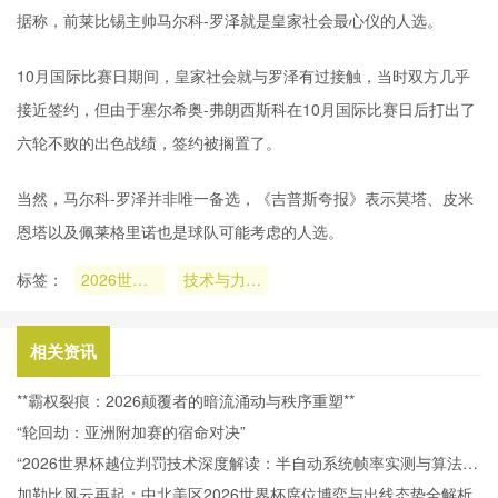
据称，前莱比锡主帅马尔科-罗泽就是皇家社会最心仪的人选。
10月国际比赛日期间，皇家社会就与罗泽有过接触，当时双方几乎
接近签约，但由于塞尔希奥-弗朗西斯科在10月国际比赛日后打出了
六轮不败的出色战绩，签约被搁置了。
当然，马尔科-罗泽并非唯一备选，《吉普斯夸报》表示莫塔、皮米
恩塔以及佩莱格里诺也是球队可能考虑的人选。
标签：
2026世界
技术与力量
杯跨大洲对
激烈碰撞
决
相关资讯
**霸权裂痕：2026颠覆者的暗流涌动与秩序重塑**
“轮回劫：亚洲附加赛的宿命对决”
“2026世界杯越位判罚技术深度解读：半自动系统帧率实测与算法逻
辑全解析”
加勒比风云再起：中北美区2026世界杯席位博弈与出线态势全解析