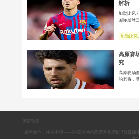
解析
系统帧率
测与算法
加勒比风
辑全解析
国际足球
加勒比风
再起：中
美区2026
高原赛
世界杯席
究
博弈与出
态势全解
高原赛场
的老将，
高原赛场
氧波动对
2026世界
高原赛
杯运动员
友情链接
究
技表现的
控机制研
全年无休，体育不停——24直播网为您带来免费的B费直播
高原赛场
育评估工
各