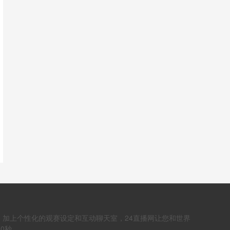
。加上个性化的观赛设定和互动聊天室，24直播网让您和世界
0秒