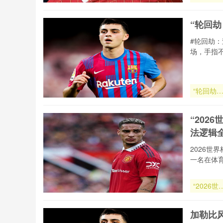
痕：2026
颠覆者的
“轮回
流涌动与
序重塑**
#轮回劫
场，手指
“轮回劫
亚洲附加
的宿命对
“20
决”
法逻辑
2026
一名在体
“2026世
杯越位判
技术深度
加勒比
读：半自