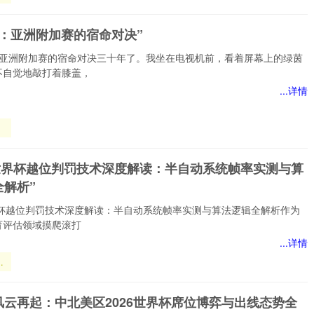
暗
劫：亚洲附加赛的宿命对决”
秩
：亚洲附加赛的宿命对决三十年了。我坐在电视机前，看着屏幕上的绿茵
不自觉地敲打着膝盖，
...详情
：
赛
26世界杯越位判罚技术深度解读：半自动系统帧率实测与算
全解析”
世界杯越位判罚技术深度解读：半自动系统帧率实测与算法逻辑全解析作为
育评估领域摸爬滚打
...详情
界
罚
解
风云再起：中北美区2026世界杯席位博弈与出线态势全
动