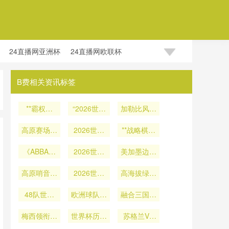
24直播网亚洲杯
24直播网欧联杯
B费相关资讯标签
**霸权裂
“2026世界
加勒比风云
痕：2026
杯越位判罚
再起：中北
颠覆者的暗
高原赛场血
技术深度解
2026世界
**战略棋局
美区2026
流涌动与秩
氧波动对
读：半自动
杯点球大
世界杯席位
中的世界杯
《ABBA点
2026世界
序重塑**
系统帧率实
战：门将手
2026世界
博弈与出线
美加墨边境
新军：
杯运动员竞
球新规的实
测与算法逻
套湿度实时
杯半自动越
态势全解析
通关流程对
2026首秀
技表现的调
高原哨音：
战检验：
追踪与赛场
位系统实战
辑全解析”
2026世界
热身赛对手
世界杯参赛
高海拔绿茵
控机制研究
2026世界
海拔2240
数据深度解
效能研判：
杯裁判面临
的地缘政治
器材物流时
场：2026
杯淘汰赛阶
米对裁判血
48队世界
高原挑战：
欧洲球队抵
104场赛事
析
效的瓶颈效
世界杯裁判
融合三国文
考量**
段数据解析
氧与判罚决
杯小组赛晋
判罚触发频
制风波：德
墨西哥城
在墨西哥城
应研究
化元素
策的生理冲
级机制全解
梅西领衔阿
与效能评
荷等队或集
世界杯历史
2240米海
率分析
的血氧挑战
苏格兰VS
根廷出征
击解析
估》
读
拔下的血氧
体缺席开幕
战绩！意大
巴西直播苏
与适应