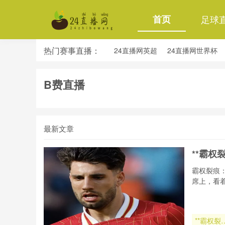
首页
足球
热门赛事直播：
24直播网英超
24直播网世界杯
24直播网意甲
24直播网法甲
B费直播
最新文章
**霸权
霸权裂痕
席上，看
**霸权裂