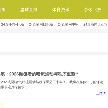
直播
篮球直播
体育资讯
录像回放
24直播网韩K联
24直播网日职联
24直播网中甲
24直播网世亚预
24直播网西甲
24直播网德甲
24直播网欧冠杯
24直播网中超
裂痕：2026颠覆者的暗流涌动与秩序重塑**
：2026颠覆者的暗流涌动与秩序重塑三十年了。我坐在媒体中心的评论
着眼前这片绿茵场，
...详情