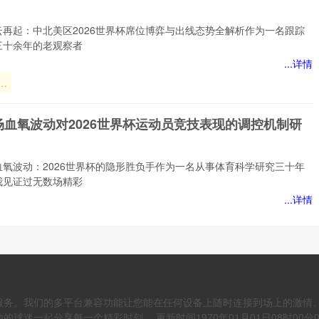
实
逻
云再起：中北美区2026世界杯席位博弈与出线态势全解析作为一名跟踪
”
三十余年的老观察者
...详情
云
北
场血氧波动对2026世界杯运动员竞技表现的调控机制研
位
线
析
血氧波动：2026世界杯的隐形胜负手作为一名从事体育科学研究三十年
我见证过无数场精彩
...详情
血
场血氧波动对2026世界杯运动员竞技表现的调控机制研
竞
调
究
服务。我们的多平台兼容功能让您能在任何设备上随时连接到场上的激情
血氧波动：2026世界杯运动员竞技表现的隐形调控之手作为一名从事体
作三十年的老将，我
地的球迷一起分享每一个精彩时刻。 更新时间1970年01月01日08时00分0