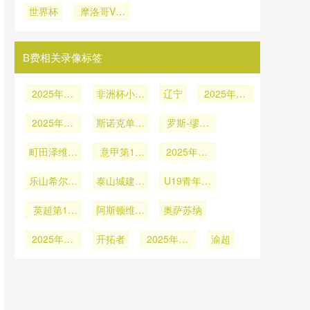
世界杯
2026世界
摩洛哥VS
适应问题
利 4 冠 2
式
格兰VS巴
杯
海地直播摩
亚
西在线直播
洛哥VS海
地在线直播
B费相关录像标签
2025年12
非洲杯小组
辽宁
2025年12
月28日
赛C组第1
月16日
2025年12
斯诺克单局
轮
罗斯-缪尔
月15日
限时赛第1
vs赵心童
町田泽维亚
意甲第14
轮
2025年12
vs蔚山HD
轮
月6日
乐山希尔vs
泰山城建vs
U19青年篮
泸州泸县二
山东蜜獾
球联赛小组
英超第13
中
阿斯顿维拉
奥萨苏纳
赛第7轮
轮
vs狼队
2025年11
开拓者
2025年11
渝超
月27日
月24日