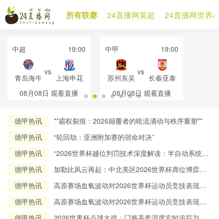
所有联赛
24直播网英超
24直播网世界
中超
19:00
中甲
19:00
vs
vs
青岛海牛
上海申花
苏州东吴
长春亚泰
08月08日
观看直播
08月08日
观看直播
德甲热讯
**霸权裂痕：2026颠覆者的暗流涌动与秩序重塑**
德甲热讯
“轮回劫：亚洲附加赛的宿命对决”
德甲热讯
“2026世界杯越位判罚技术深度解读：半自动系统帧
率实测与算法逻辑全解析”
德甲热讯
加勒比风云再起：中北美区2026世界杯席位博弈与
出线态势全解析
德甲热讯
高原赛场血氧波动对2026世界杯运动员竞技表现的
调控机制研究
德甲热讯
高原赛场血氧波动对2026世界杯运动员竞技表现的
调控机制研究
德甲热讯
2026世界杯点球大战：门将手套湿度实时追踪与赛