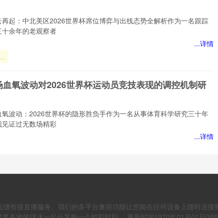
实
逻
云再起：中北美区2026世界杯席位博弈与出线态势全解析作为一名跟踪
”
三十余年的老观察者
...详情
云
北
场血氧波动对2026世界杯运动员竞技表现的调控机制研
位
线
析
血氧波动：2026世界杯的隐形胜负手作为一名从事体育科学研究三十年
我见证过无数场精彩
...详情
血
场血氧波动对2026世界杯运动员竞技表现的调控机制研
竞
调
究
无缝衔接直播服务。我们的多平台兼容功能让您能在任何设备上随时连接
血氧波动：2026世界杯运动员竞技表现的隐形调控之手作为一名从事体
作三十年的老将，我
界各地的球迷一起分享每一个精彩时刻。 更新时间1970年01月01日08时