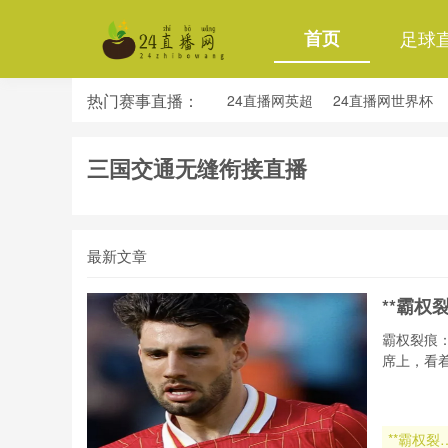
首页
足球
热门赛事直播：
24直播网英超
24直播网世界杯
24直播网意甲
24直播网法甲
三国交通无缝衔接直播
最新文章
**霸权
霸权裂痕
席上，看
**霸权裂