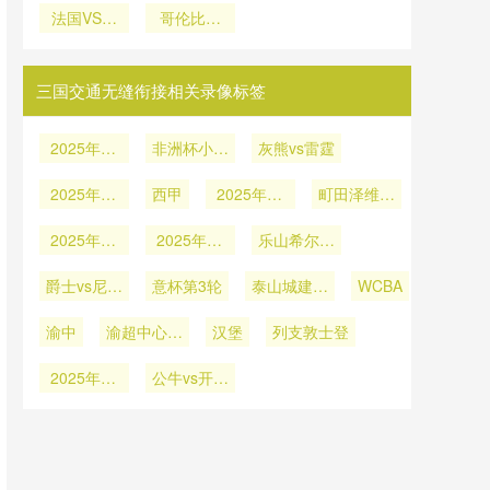
发展与规划
法国VS伊
适应问题
击败顶级豪
哥伦比亚
推比赛节奏
洛哥VS海
拉克法国
VS刚果直
强
地在线直播
升级
VS伊拉克
播哥伦比亚
直播
VS刚果在
三国交通无缝衔接相关录像标签
线直播
2025年12
非洲杯小组
灰熊vs雷霆
月27日
赛C组第1
2025年12
西甲
轮
2025年12
町田泽维亚
月16日
月9日
vs蔚山HD
2025年12
2025年12
乐山希尔vs
月8日
月7日
泸州泸县二
爵士vs尼克
意杯第3轮
泰山城建vs
中
WCBA
斯
山东蜜獾
渝中
渝超中心城
汉堡
列支敦士登
区
2025年11
公牛vs开拓
月20日
者