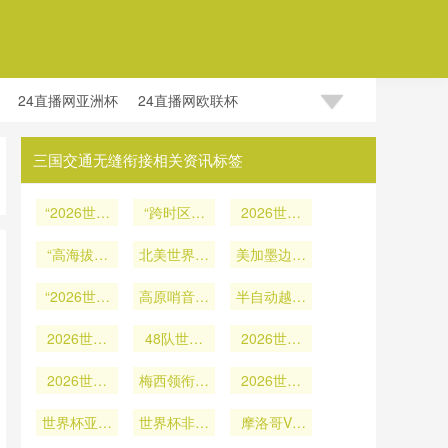
24直播网亚洲杯
24直播网欧联杯
三国交通无缝衔接相关资讯标签
“2026世界
“跨时区呐
2026世界
杯越位判罚
喊：2026
杯半自动越
技术深度解
“高海拔与
北美世界杯
世界杯
位系统实战
美加墨边境
读：半自动
高温交织：
启用电子秒
效能研判：
通关流程对
系统帧率实
瓜达拉哈拉
“2026世界
表补时：第
高原哨音：
世界杯参赛
半自动越位
104场赛事
测与算法逻
杯分组：字
2026世界
四官员同步
海拔2240
判罚触发频
器材物流时
技术对“毫
杯备战策略
母代号中的
辑全解析”
2026世界
米对裁判血
48队世界
举牌
效的瓶颈效
米级”越位
2026世界
率分析
历史暗线与
杯裁判面临
解析”
氧与判罚决
杯小组赛晋
判定的精准
杯会徽正式
应研究
高原挑战：
传统逻辑”
2026世界
策的生理冲
级机制全解
梅西领衔阿
2026世界
度分析
发布
杯主题曲上
墨西哥城
根廷出征
击解析
读
杯替补规则
世界杯亚洲
2240米海
线
世界杯非洲
2026世界
革新：单场
摩洛哥VS
拔下的血氧
未来！青训
奇迹！黑马
杯
海地直播摩
可换5人助