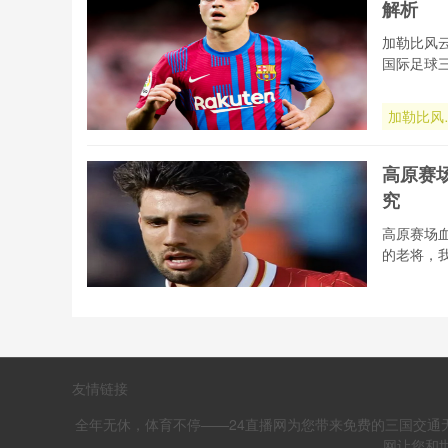
解析
系统帧率
测与算法
加勒比风
辑全解析
国际足球
加勒比风
再起：中
美区2026
高原赛
世界杯席
究
博弈与出
态势全解
高原赛场
的老将，
高原赛场
氧波动对
2026世界
高原赛
杯运动员
友情链接
究
技表现的
控机制研
全年无休，体育不停——24直播网为您带来免费的三国交通
高原赛场
育评估工
网让您和世