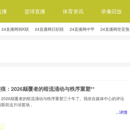
直播
篮球直播
体育资讯
录像回放
24直播网韩K联
24直播网日职联
24直播网中甲
24直播网世亚预
24直播网西甲
24直播网德甲
24直播网欧冠杯
24直播网中超
裂痕：2026颠覆者的暗流涌动与秩序重塑**
：2026颠覆者的暗流涌动与秩序重塑三十年了。我坐在媒体中心的评论
着眼前这片绿茵场，
...详情