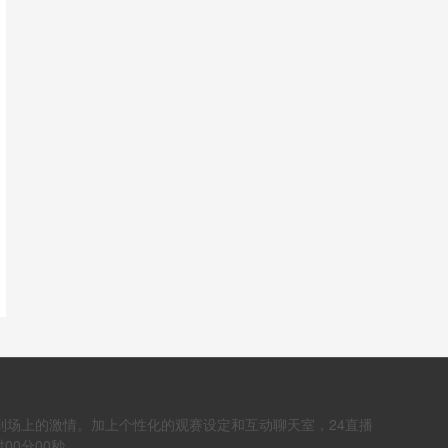
到场上的激情。加上个性化的观赛设定和互动聊天室，24直播
00分00秒