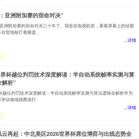
暗
劫：亚洲附加赛的宿命对决”
秩
：亚洲附加赛的宿命对决三十年了。我坐在电视机前，看着屏幕上的绿茵
不自觉地敲打着膝盖，
...详情
：
赛
26世界杯越位判罚技术深度解读：半自动系统帧率实测与算
全解析”
世界杯越位判罚技术深度解读：半自动系统帧率实测与算法逻辑全解析作为
育评估领域摸爬滚打
...详情
界
罚
解
风云再起：中北美区2026世界杯席位博弈与出线态势全
动