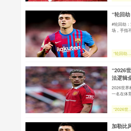
痕：2026
颠覆者的
“轮回
流涌动与
序重塑**
#轮回劫
场，手指
“轮回劫
亚洲附加
的宿命对
“20
决”
法逻辑
2026
一名在体
“2026世
杯越位判
技术深度
加勒比
读：半自