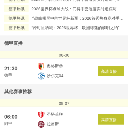
场数据深度解析
德甲热讯
2026世界杯点球大战：门将手套湿度实时追踪与赛
场数据深度解析
德甲热讯
**战略棋局中的世界杯新军：2026首秀热身赛对手的
地缘政治考量**
德甲热讯
“跨时区呐喊：2026世界杯，欧洲球迷的黎明之约”
德甲直播
08-30
奥格斯堡
21:30
高清直播
德甲
沙尔克04
其他赛事推荐
08-07
圣塔菲联
06:00
高清直播
阿甲
拉努斯