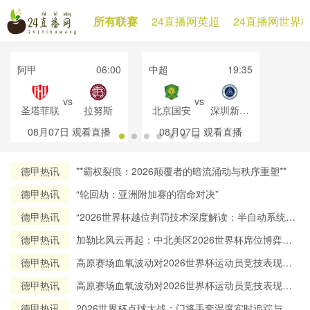
所有联赛
24直播网英超
24直播网世界
阿甲
06:00
中超
19:35
vs
vs
圣塔菲联
拉努斯
北京国安
深圳新鹏
城
08月07日
观看直播
08月07日
观看直播
德甲热讯
**霸权裂痕：2026颠覆者的暗流涌动与秩序重塑**
德甲热讯
“轮回劫：亚洲附加赛的宿命对决”
德甲热讯
“2026世界杯越位判罚技术深度解读：半自动系统帧
率实测与算法逻辑全解析”
德甲热讯
加勒比风云再起：中北美区2026世界杯席位博弈与
出线态势全解析
德甲热讯
高原赛场血氧波动对2026世界杯运动员竞技表现的
调控机制研究
德甲热讯
高原赛场血氧波动对2026世界杯运动员竞技表现的
调控机制研究
德甲热讯
2026世界杯点球大战：门将手套湿度实时追踪与赛