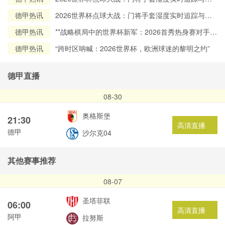
场数据深度解析
德甲热讯
2026世界杯点球大战：门将手套湿度实时追踪与赛
场数据深度解析
德甲热讯
**战略棋局中的世界杯新军：2026首秀热身赛对手的
地缘政治考量**
德甲热讯
“跨时区呐喊：2026世界杯，欧洲球迷的黎明之约”
德甲直播
08-30
奥格斯堡
21:30
高清直播
德甲
沙尔克04
其他赛事推荐
08-07
圣塔菲联
06:00
高清直播
阿甲
拉努斯