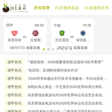
所有联赛
24直播网英超
24直播网世界
阿甲
06:00
中超
19:35
vs
vs
圣塔菲联
拉努斯
北京国安
深圳新鹏
城
08月07日
观看直播
08月07日
观看直播
德甲热讯
**霸权裂痕：2026颠覆者的暗流涌动与秩序重塑**
德甲热讯
“轮回劫：亚洲附加赛的宿命对决”
德甲热讯
“2026世界杯越位判罚技术深度解读：半自动系统帧
率实测与算法逻辑全解析”
德甲热讯
加勒比风云再起：中北美区2026世界杯席位博弈与
出线态势全解析
德甲热讯
高原赛场血氧波动对2026世界杯运动员竞技表现的
调控机制研究
德甲热讯
高原赛场血氧波动对2026世界杯运动员竞技表现的
调控机制研究
德甲热讯
2026世界杯点球大战：门将手套湿度实时追踪与赛