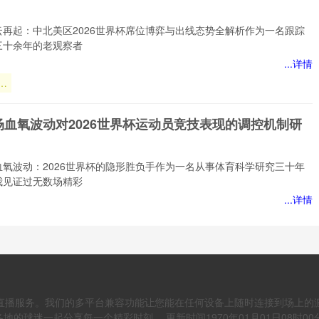
实
逻
云再起：中北美区2026世界杯席位博弈与出线态势全解析作为一名跟踪
”
三十余年的老观察者
...详情
云
北
场血氧波动对2026世界杯运动员竞技表现的调控机制研
位
线
析
血氧波动：2026世界杯的隐形胜负手作为一名从事体育科学研究三十年
我见证过无数场精彩
...详情
血
场血氧波动对2026世界杯运动员竞技表现的调控机制研
竞
调
究
直播服务。我们的多平台兼容功能让您能在任何设备上随时连接到场上的
血氧波动：2026世界杯运动员竞技表现的隐形调控之手作为一名从事体
作三十年的老将，我
地的球迷一起分享每一个精彩时刻。 更新时间1970年01月01日08时00