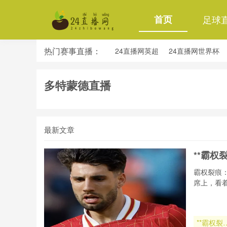
首页
足球
热门赛事直播：
24直播网英超
24直播网世界杯
24直播网意甲
24直播网法甲
多特蒙德直播
最新文章
**霸权
霸权裂痕
席上，看
**霸权裂