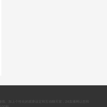
激情。加上个性化的观赛设定和互动聊天室，24直播网让您和
分00秒