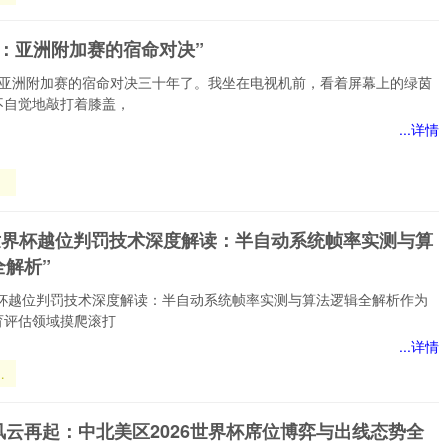
暗
劫：亚洲附加赛的宿命对决”
秩
：亚洲附加赛的宿命对决三十年了。我坐在电视机前，看着屏幕上的绿茵
不自觉地敲打着膝盖，
...详情
：
赛
26世界杯越位判罚技术深度解读：半自动系统帧率实测与算
全解析”
世界杯越位判罚技术深度解读：半自动系统帧率实测与算法逻辑全解析作为
育评估领域摸爬滚打
...详情
界
罚
解
风云再起：中北美区2026世界杯席位博弈与出线态势全
动